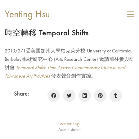
Yenting Hsu
時空轉移 Temporal Shifts
2013/2/1受美國加州大學柏克萊分校(University of California,
Berkeley)藝術研究中心 (Arts Research Center) 邀請前往參與研
討會
Temporal Shifts: Time Across Contemporary Chinese and
Taiwanese Art Practices
發表聲音創作實踐。
Share:
winter.ting
Administrator